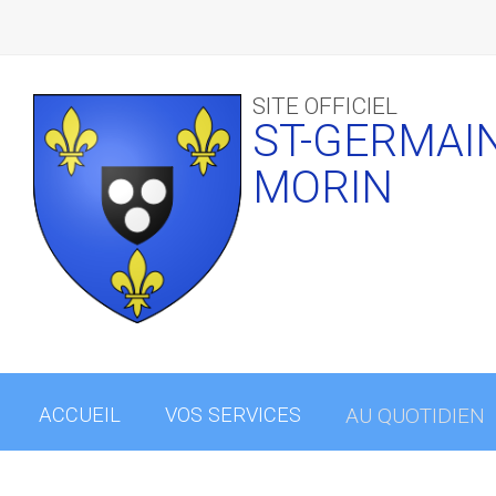
Les biodéchets sont collectés dans votre commune
SITE OFFICIEL
ST-GERMAIN
MORIN
ACCUEIL
VOS SERVICES
AU QUOTIDIEN