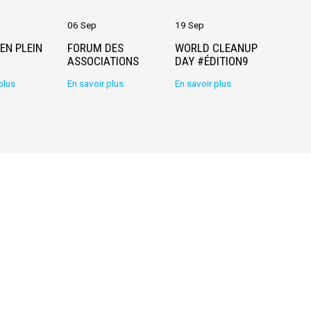
06 Sep
19 Sep
06 Avr
EN PLEIN
FORUM DES
WORLD CLEANUP
VOS 
ASSOCIATIONS
DAY #ÉDITION9
2026
plus
En savoir plus
En savoir plus
En sav