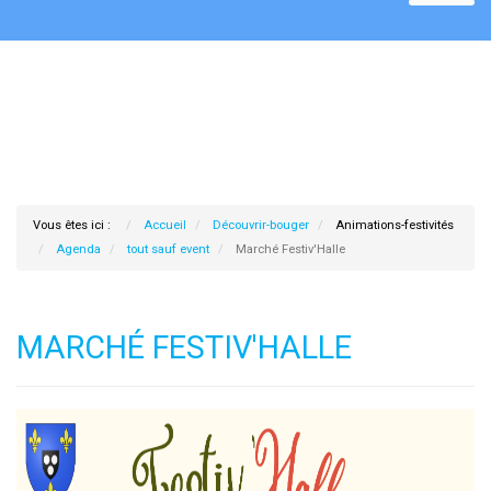
Vous êtes ici :
Accueil
Découvrir-bouger
Animations-festivités
Agenda
tout sauf event
Marché Festiv'Halle
MARCHÉ FESTIV'HALLE